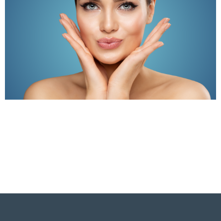
Face Contouring (filler full face): cos’è, come si fa e benefici
Il face contouring, o contouring del viso, è un trattamento
di medicina estetica che ha guadagnato enorme popolarità
negli ultimi anni. Questo procedimento mira a rimodellare e
armonizzare i tratti del viso, migliorando l’aspetto generale
senza la necessità di un intervento chirurgico invasivo.
Il trattamento face contouring utilizza tecniche […]