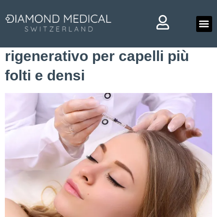
Archivi
Hair Filler: il trattamento
Chi 
rigenerativo per capelli più
folti e densi