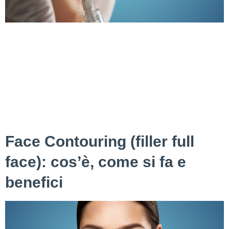
Botox labbra: come funziona, quanto dura, differenza con il
filler Il Botox labbra è una procedura di medicina
estetica che prevede l’utilizzo della tossina botulinica per
rimodellare le labbra e migliorare la loro forma e definizione.
A differenza dei filler dermici, che aggiungono volume alle
labbra iniettando sostanze come l’acido ialuronico,
il botulino labbra funziona rilassando temporaneamente i
muscoli intorno alla […]
Face Contouring (filler full
face): cos’è, come si fa e
benefici