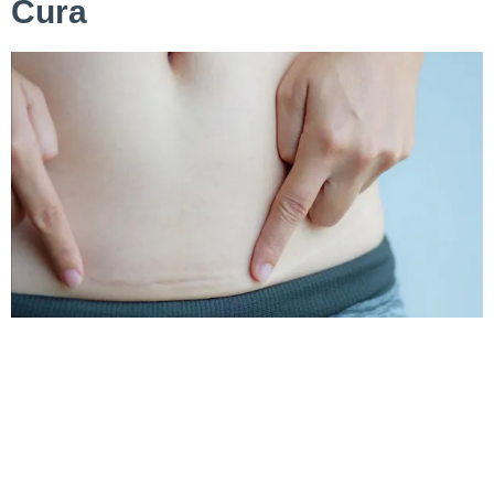
Cura
L’addominoplastica è un intervento chirurgico molto
comune, scelto da molte persone per ottenere un addome
più tonico. Questa procedura rimuove l’eccesso di pelle e
grasso nella zona addominale mentre rafforza i muscoli
sottostanti, risultando particolarmente utile per chi ha perso
molto peso o per le donne che hanno affrontato una