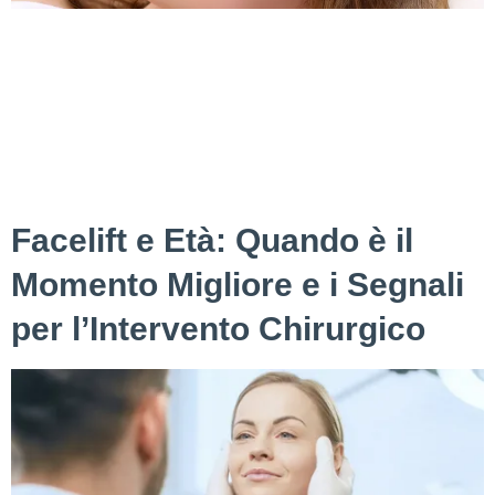
La perdita di capelli è una problematica che colpisce uomini
e donne, causata da fattori genetici, stress o squilibri
ormonali. Se i tuoi capelli stanno diventando più sottili e
desideri una soluzione efficace senza interventi chirurgici, il
trattamento Hair Filler può aiutarti a ripristinare volume e
densità, migliorando la salute del cuoio capelluto. Presso
Diamond […]
Facelift e Età: Quando è il
Momento Migliore e i Segnali
per l’Intervento Chirurgico