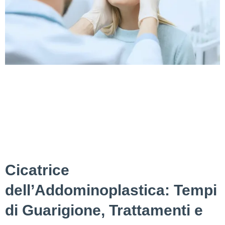
Con l’avanzare dell’età, gli effetti del tempo diventano
evidenti sui nostri volti. La chirurgia del lifting facciale è
diventata una scelta popolare per chi desidera ringiovanire il
proprio aspetto. Questa procedura può affrontare
efficacemente la pelle flaccida, le rughe e la perdita di
volume, aiutando le persone a recuperare un aspetto
giovanile. Tuttavia, decidere quando […]
Cicatrice
dell’Addominoplastica: Tempi
di Guarigione, Trattamenti e