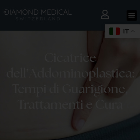
IT
Cicatrice
dell’Addominoplastica:
Tempi di Guarigione,
Trattamenti e Cura