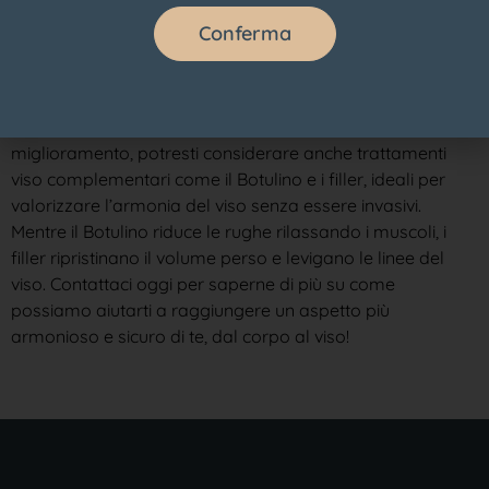
sulla procedura e sulla gestione delle cicatrici, non esitare
Conferma
a contattarci. Il nostro team di esperti è al tuo fianco per
offrirti supporto e accompagnarti in ogni fase,
assicurandoti di raggiungere i tuoi obiettivi estetici con
sicurezza e tranquillità. Per completare il tuo percorso di
miglioramento, potresti considerare anche trattamenti
viso complementari come il Botulino e i filler, ideali per
valorizzare l’armonia del viso senza essere invasivi.
Mentre il Botulino riduce le rughe rilassando i muscoli, i
filler ripristinano il volume perso e levigano le linee del
viso. Contattaci oggi per saperne di più su come
possiamo aiutarti a raggiungere un aspetto più
armonioso e sicuro di te, dal corpo al viso!