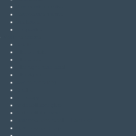
Mastoplastica additiva
Mastoplastica riduttiva
Otoplastica
Rinoplastica
Medicina estetica
Botulino
Filler occhiaie
Filler labbra
Filler rughe naso-labiali
Filler zigomi
Jawline contouring
Rinofiller
IV Therapy
Acido polilattico glutei
Acido polilattico viso
Biostimolazione capelli – Hair Filler
Biostimolazione corpo
Biostimolazione viso