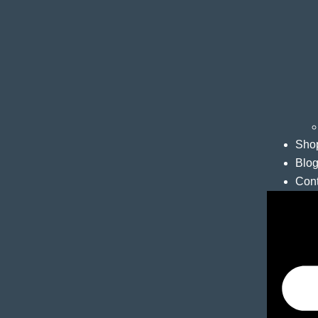
Sho
Blo
Cont