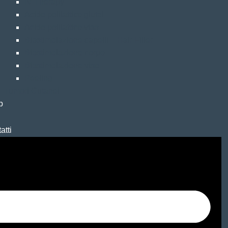
IV Therapy
Acido polilattico glutei
Acido polilattico viso
Biostimolazione capelli – Hair Filler
Biostimolazione corpo
Biostimolazione viso
Peeling
Tumori Cutanei
p
g
atti