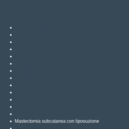
Team
izi
Chirurgia plastica, ricostruttiva ed estetica
Addominoplastica
Blefaroplastica inferiore
Blefaroplastica superiore
Body contouring
Brachioplastica – Lifting braccia
Labioplastica e riduzione delle piccole labbra vaginali
Lifting del viso e collo
Lifting sopraccigliare diretto
Lipofilling delle grandi labbra vaginali
Lipofilling glutei
Lipofilling seno
Lipofilling viso
Liposuzione
Mastectomia subcutanea con liposuzione
Mastopessia