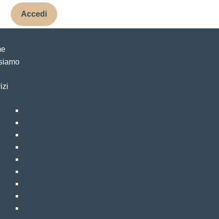
Accedi
e
siamo
Team
izi
Chirurgia plastica, ricostruttiva ed estetica
Addominoplastica
Blefaroplastica inferiore
Blefaroplastica superiore
Body contouring
Brachioplastica – Lifting braccia
Labioplastica e riduzione delle piccole labbra vaginali
Lifting del viso e collo
Lifting sopraccigliare diretto
Lipofilling delle grandi labbra vaginali