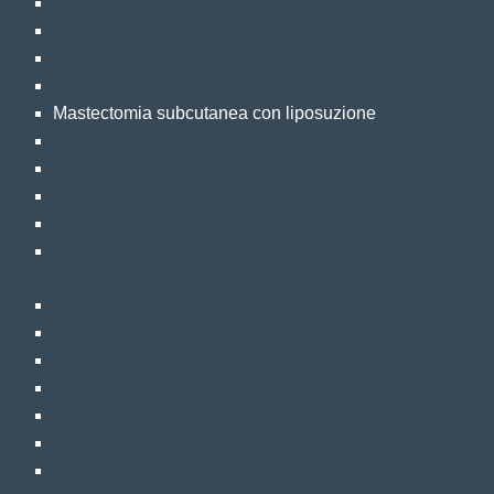
Lipofilling glutei
Lipofilling seno
Lipofilling viso
Liposuzione
Mastectomia subcutanea con liposuzione
Mastopessia
Mastoplastica additiva
Mastoplastica riduttiva
Otoplastica
Rinoplastica
Medicina estetica
Botulino
Filler occhiaie
Filler labbra
Filler rughe naso-labiali
Filler zigomi
Jawline contouring
Rinofiller