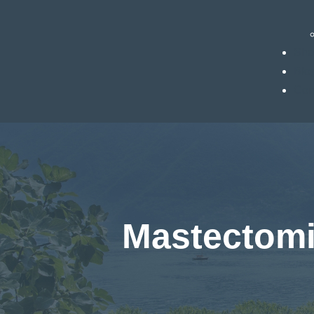
Sho
Blo
Cont
Mastectomi