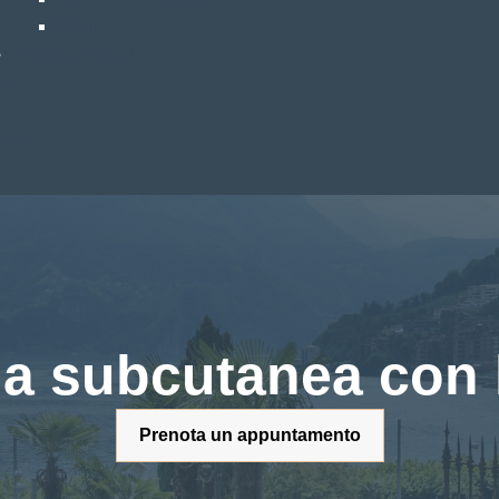
Peeling
Tumori Cutanei
p
g
atti
a subcutanea con 
Prenota un appuntamento