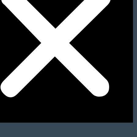
me
 siamo