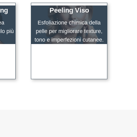
ing
Peeling Viso
ea
Esfoliazione chimica della
lo più
pelle per migliorare texture,
.
tono e imperfezioni cutanee.