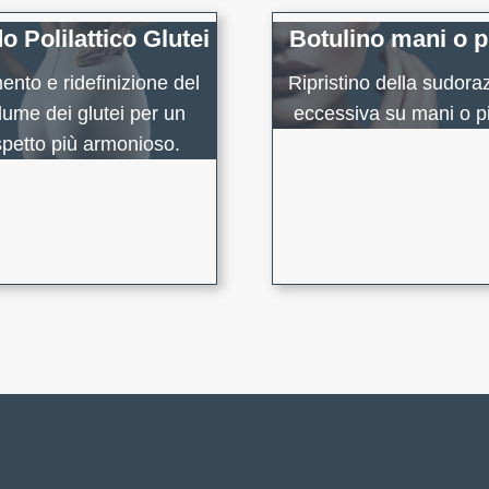
o Polilattico Glutei
Botulino mani o p
nto e ridefinizione del
Ripristino della sudora
lume dei glutei per un
eccessiva su mani o pi
petto più armonioso.