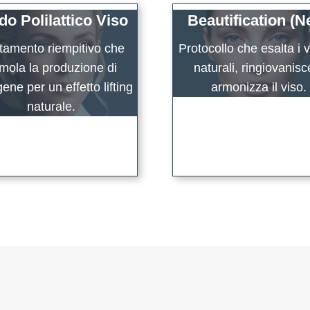
do Polilattico Viso
Beautification (N
ttamento riempitivo che
Protocollo che esalta i 
imola la produzione di
naturali, ringiovanisc
gene per un effetto lifting
armonizza il viso.
naturale.