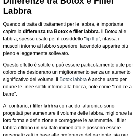
Differenze tra Botox e Filler
Labbra
Quando si tratta di trattamenti per le labbra, è importante
capire la
differenza tra Botox e filler labbra
. Il Botox alle
labbra, spesso usato per il cosiddetto “
lip flip
”, rilassa i
muscoli intorno al labbro superiore, facendolo apparire più
pieno e leggermente sollevato.
Questo effetto è sottile e può essere particolarmente utile per
coloro che desiderano un miglioramento senza un aumento
significativo del volume. Il
Botox labbra
è anche usato per
ridurre le linee sottili intorno alla bocca, note come “codice a
barre”.
Al contrario, i
filler labbra
con acido ialuronico sono
progettati per aumentare il volume delle labbra, migliorare la
loro forma e definizione e correggere le asimmetrie. I filler
labbra offrono un risultato immediato e possono essere
personalizzati in base alle preferenze del paziente, sia per