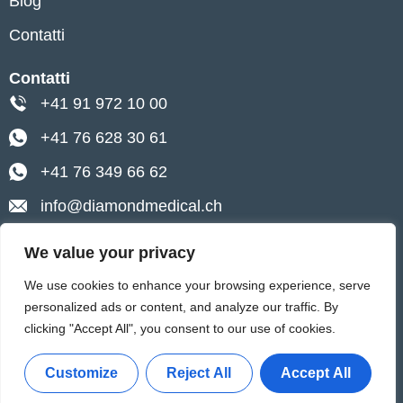
Blog
Contatti
Contatti
+41 91 972 10 00
+41 76 628 30 61
+41 76 349 66 62
info@diamondmedical.ch
Lugano, Via Pietro Peri 4
We value your privacy
Ascona, Via Baraggie 4
We use cookies to enhance your browsing experience, serve
personalized ads or content, and analyze our traffic. By
0
clicking "Accept All", you consent to our use of cookies.
Impressum
Informativa sulla Privacy
Customize
Reject All
Accept All
Politica sui Cookie