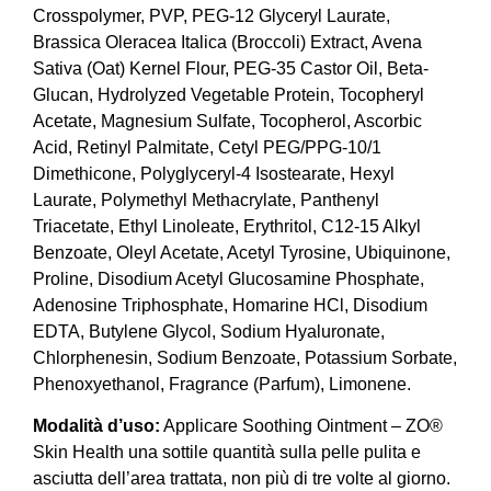
Crosspolymer, PVP, PEG-12 Glyceryl Laurate,
Brassica Oleracea Italica (Broccoli) Extract, Avena
Sativa (Oat) Kernel Flour, PEG-35 Castor Oil, Beta-
Glucan, Hydrolyzed Vegetable Protein, Tocopheryl
Acetate, Magnesium Sulfate, Tocopherol, Ascorbic
Acid, Retinyl Palmitate, Cetyl PEG/PPG-10/1
Dimethicone, Polyglyceryl-4 Isostearate, Hexyl
Laurate, Polymethyl Methacrylate, Panthenyl
Triacetate, Ethyl Linoleate, Erythritol, C12-15 Alkyl
Benzoate, Oleyl Acetate, Acetyl Tyrosine, Ubiquinone,
Proline, Disodium Acetyl Glucosamine Phosphate,
Adenosine Triphosphate, Homarine HCl, Disodium
EDTA, Butylene Glycol, Sodium Hyaluronate,
Chlorphenesin, Sodium Benzoate, Potassium Sorbate,
Phenoxyethanol, Fragrance (Parfum), Limonene.
Modalità d’uso:
Applicare Soothing Ointment – ZO®
Skin Health una sottile quantità sulla pelle pulita e
asciutta dell’area trattata, non più di tre volte al giorno.