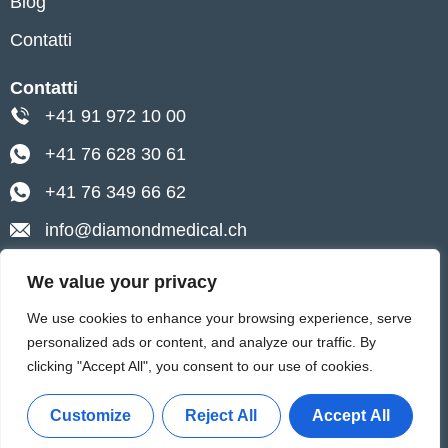
Blog
Contatti
Contatti
+41 91 972 10 00
+41 76 628 30 61
+41 76 349 66 62
info@diamondmedical.ch
Lugano, Via Pietro Peri 4
We value your privacy
Ascona, Via Baraggie 4
We use cookies to enhance your browsing experience, serve
personalized ads or content, and analyze our traffic. By
0
clicking "Accept All", you consent to our use of cookies.
Impressum
Informativa sulla Privacy
Customize
Reject All
Accept All
Politica sui Cookie