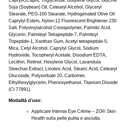
Caprylic/Capric Triglyceride, Butylene Glycol, Glycine
Soja (Soybean) Oil, Cetearyl Alcohol, Glyceryl
Stearate, PEG-100 Stearate, Hydrogenated Olive Oil
Caprylyl Esters, Nylon-12 Fluorescent Brightener 230
Salt, Polyvinylalcohol Crosspolymer, Palmitic Acid,
Glycerin, Palmitoyl Tetrapeptide-7, Palmitoyl
Tripeptide-1, Xanthan Gum, Acetyl tetrapeptide-5,
Mica, Cetyl Alcohol, Caprylyl Glycol, Sodium
Hydroxide, Tocopheryl Acetate, Disodium EDTA,
Lecithin, Retinol, Hexylene Glycol, Lavandula
Stoechas Extract, Linoleic Acid, Stearic Acid, Cetearyl
Glucoside, Polysorbate 20, Carbomer,
Ethylhexylglycerin, Phenoxyethanol, Titanium Dioxide
(CI 77891).
Modalità d’uso:
Applicare Intense Eye Crème – ZO® Skin
Health sulla pelle pulita e asciutta.