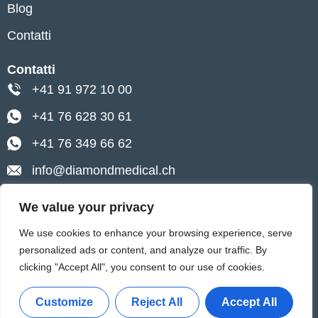
Blog
Contatti
Contatti
+41 91 972 10 00
+41 76 628 30 61
+41 76 349 66 62
info@diamondmedical.ch
Lugano, Via Pietro Peri 4
We value your privacy
Ascona, Via Baraggie 4
We use cookies to enhance your browsing experience, serve
personalized ads or content, and analyze our traffic. By
0
clicking "Accept All", you consent to our use of cookies.
Impressum
Informativa sulla Privacy
Customize
Reject All
Accept All
Politica sui Cookie