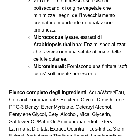
ZPOLY™:
Complesso esclusivo di
polisaccaridi di origine vegetale che
minimizza i segni dell’invecchiamento
prematuro infondendo un’idratazione
prolungata.
Micrococcus lysate, estratti di
Arabidopsis thaliana:
Enzimi specializzati
che favoriscono una salute ottimale delle
cellule cutanee.
Microminerali:
Forniscono una finitura “soft
focus” sottilmente perlescente.
​
Elenco completo degli ingredienti:
Aqua/Water/Eau,
Cetearyl Isononanoate, Butylene Glycol, Dimethicone,
PPG-3 Benzyl Ether Myristate, Cetearyl Alcohol,
Pentylene Glycol, Cetyl Alcohol, Mica, Glycerin,
Safflower Oil/Palm Oil Aminopropanediol Esters,
Laminaria Digitata Extract, Opuntia Ficus-Indica Stem