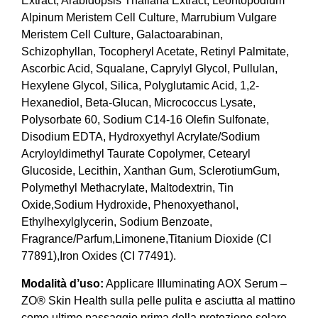
Extract, Arabidopsis Thaliana Extract, Leontopodium
Alpinum Meristem Cell Culture, Marrubium Vulgare
Meristem Cell Culture, Galactoarabinan,
Schizophyllan, Tocopheryl Acetate, Retinyl Palmitate,
Ascorbic Acid, Squalane, Caprylyl Glycol, Pullulan,
Hexylene Glycol, Silica, Polyglutamic Acid, 1,2-
Hexanediol, Beta-Glucan, Micrococcus Lysate,
Polysorbate 60, Sodium C14-16 Olefin Sulfonate,
Disodium EDTA, Hydroxyethyl Acrylate/Sodium
Acryloyldimethyl Taurate Copolymer, Cetearyl
Glucoside, Lecithin, Xanthan Gum, SclerotiumGum,
Polymethyl Methacrylate, Maltodextrin, Tin
Oxide,Sodium Hydroxide, Phenoxyethanol,
Ethylhexylglycerin, Sodium Benzoate,
Fragrance/Parfum,Limonene,Titanium Dioxide (CI
77891),Iron Oxides (CI 77491).
Modalità d’uso:
Applicare Illuminating AOX Serum –
ZO® Skin Health sulla pelle pulita e asciutta al mattino
come ultimo passaggio prima della protezione solare.