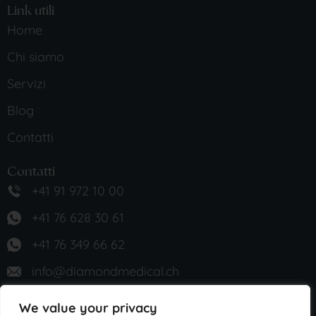
Link utili
Home
Chi siamo
Servizi
Blog
Contatti
Contatti
+41 91 972 10 00
+41 76 628 30 61
+41 76 349 66 62
info@diamondmedical.ch
Lugano, Via Pietro Peri 4
We value your privacy