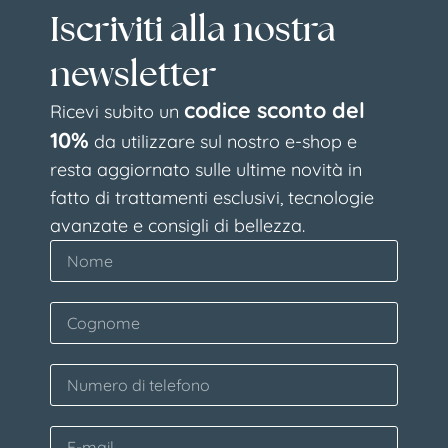
Iscriviti alla nostra
Richiedi la tua consulenza
newsletter
Siamo a tua completa disposizione per creare un
codice sconto del
Ricevi subito un
piano di trattamenti su misura, che risponda
10%
da utilizzare sul nostro e-shop e
perfettamente ai tuoi desideri. Compila il modulo e
resta aggiornato sulle ultime novità in
uno dei nostri specialisti ti contatterà per fissare
fatto di trattamenti esclusivi, tecnologie
una consulenza personalizzata.
avanzate e consigli di bellezza.