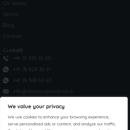
Chi siamo
Servizi
Blog
Contatti
Contatti
+41 91 972 10 00
+41 76 628 30 61
+41 76 349 66 62
info@diamondmedical.ch
Lugano, Via Pietro Peri 4
We value your privacy
Ascona, Via Baraggie 4
We use cookies to enhance your browsing experience,
serve personalized ads or content, and analyze our traffic.
0